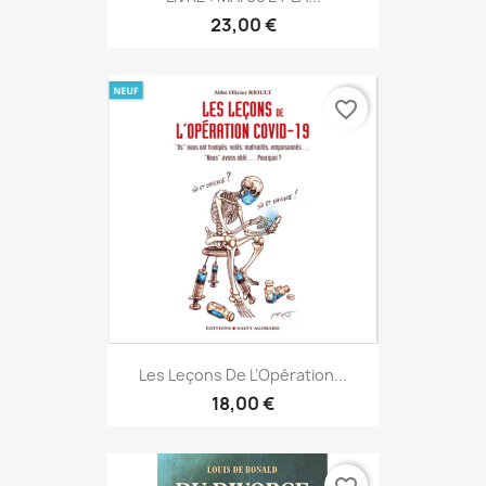
23,00 €
favorite_border
Les Leçons De L’Opération...
18,00 €