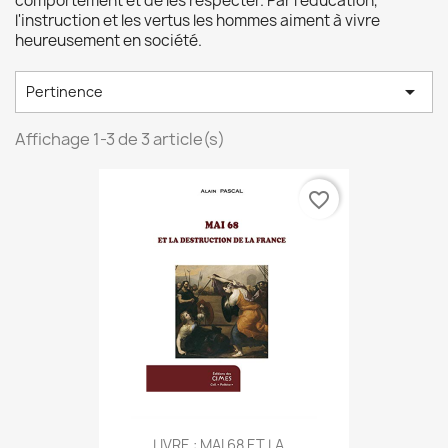
comportement et de les respecter. Par l'éducation,
l'instruction et les vertus les hommes aiment à vivre
heureusement en société.

Pertinence
Affichage 1-3 de 3 article(s)
favorite_border
LIVRE : MAI 68 ET LA...