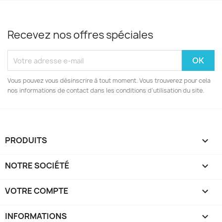
Recevez nos offres spéciales
Vous pouvez vous désinscrire à tout moment. Vous trouverez pour cela
nos informations de contact dans les conditions d'utilisation du site.
PRODUITS

NOTRE SOCIÉTÉ

VOTRE COMPTE

INFORMATIONS
keyboard_arrow_down