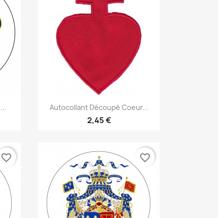
Aperçu rapide

..
Autocollant Découpé Coeur...
2,45 €
favorite_border
favorite_border