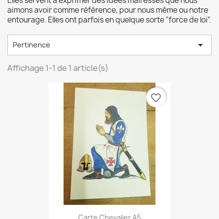
Elles servent à exprimer des idées maîresses que nous
aimons avoir comme référence, pour nous même ou notre
entourage. Elles ont parfois en quelque sorte "force de loi".

Pertinence
Affichage 1-1 de 1 article(s)
favorite_border
Carte Chevalier A5