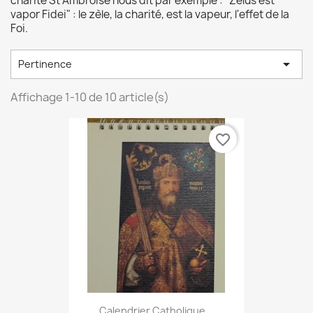
charité St Ambroise nous dit par exemple : "Zelus est
vapor Fidei" : le zèle, la charité, est la vapeur, l'effet de la
Foi.

Pertinence
Affichage 1-10 de 10 article(s)
favorite_border
Calendrier Catholique...