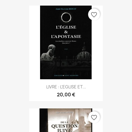
favorite_border
LIVRE : L'EGLISE ET...
20,00 €
favorite_border