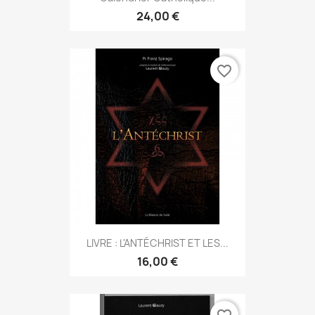
24,00 €
favorite_border
LIVRE : L'ANTÉCHRIST ET LES...
16,00 €