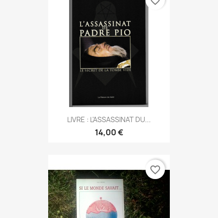
favorite_border
LIVRE : L'ASSASSINAT DU...
14,00 €
favorite_border