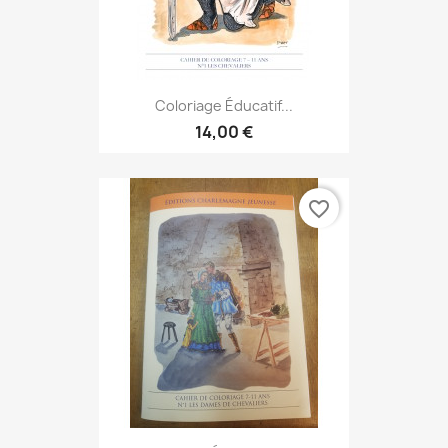
Coloriage Éducatif...
14,00 €
favorite_border