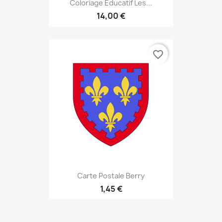
Coloriage Éducatif Les...
14,00 €
favorite_border
Carte Postale Berry
1,45 €