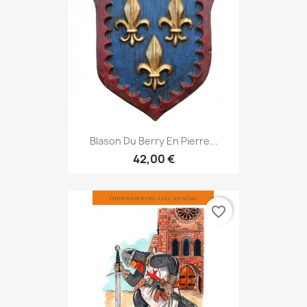
Blason Du Berry En Pierre...
42,00 €
favorite_border