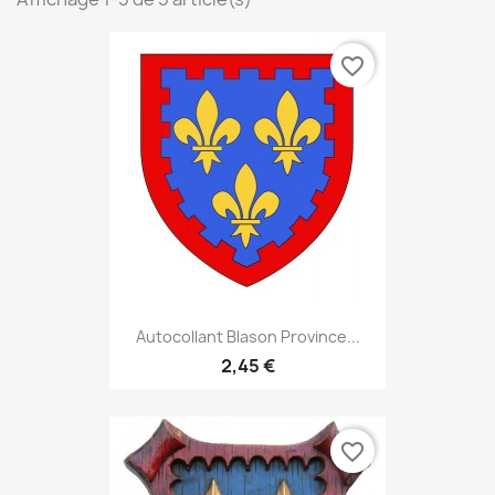
favorite_border
Autocollant Blason Province...
2,45 €
favorite_border