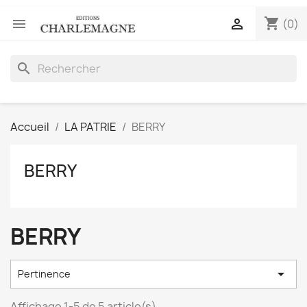
shopping_cart


(0)
search
Accueil
LA PATRIE
BERRY
BERRY
BERRY

Pertinence
Affichage 1-5 de 5 article(s)