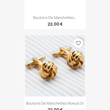
Boutons De Manchettes...
22,00 €
favorite_border
Boutons De Manchettes Noeud Or
22,00 €