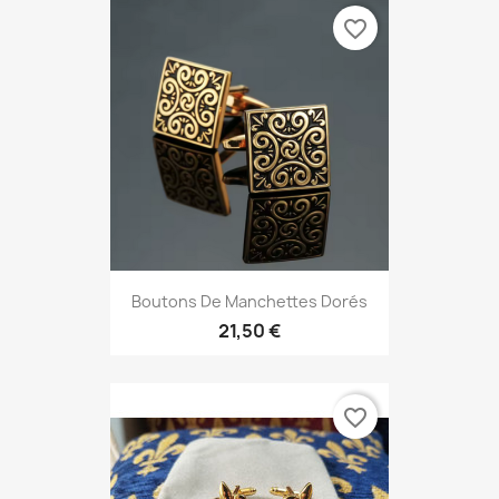
favorite_border
Boutons De Manchettes Dorés
21,50 €
favorite_border