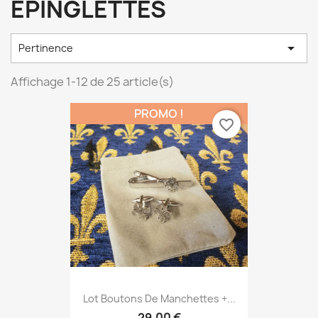
EPINGLETTES

Pertinence
Affichage 1-12 de 25 article(s)
PROMO !
favorite_border
Lot Boutons De Manchettes +...
29,00 €