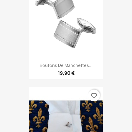
Boutons De Manchettes...
19,90 €
favorite_border