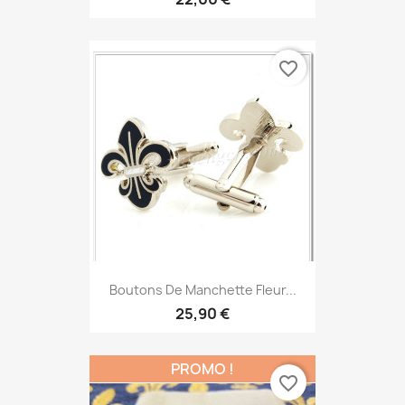
favorite_border
Boutons De Manchette Fleur...
25,90 €
PROMO !
favorite_border