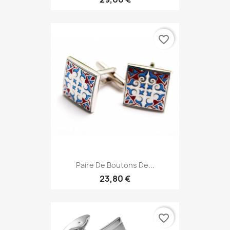
favorite_border
Paire De Boutons De...
23,80 €
favorite_border