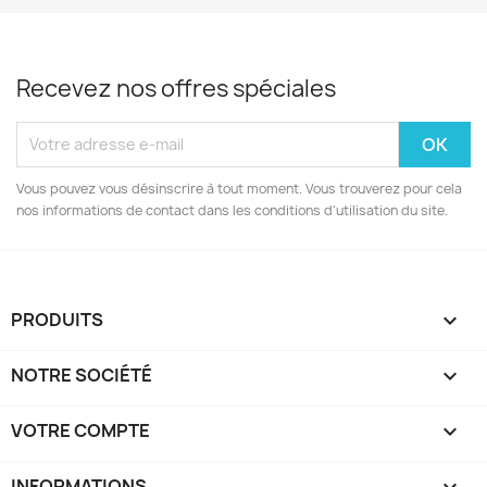
Recevez nos offres spéciales
Vous pouvez vous désinscrire à tout moment. Vous trouverez pour cela
nos informations de contact dans les conditions d'utilisation du site.
PRODUITS

NOTRE SOCIÉTÉ

VOTRE COMPTE

INFORMATIONS
keyboard_arrow_down