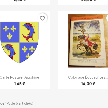
favorite_border
Aperçu rapide
Aperçu rapide


Carte Postale Dauphiné
Coloriage Éducatif Les..
1,45 €
14,00 €
ge 1-5 de 5 article(s)