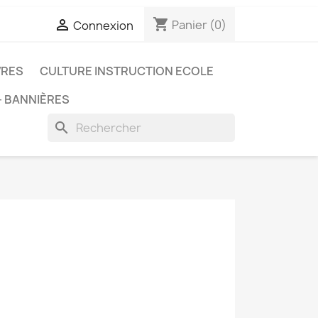
shopping_cart

Panier
(0)
Connexion
VRES
CULTURE INSTRUCTION ECOLE
- BANNIÈRES
search