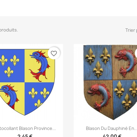
5 produits.
Trier 
favorite_border
Aperçu rapide
Aperçu rapide


tocollant Blason Province...
Blason Du Dauphiné En..
2,45 €
42,00 €