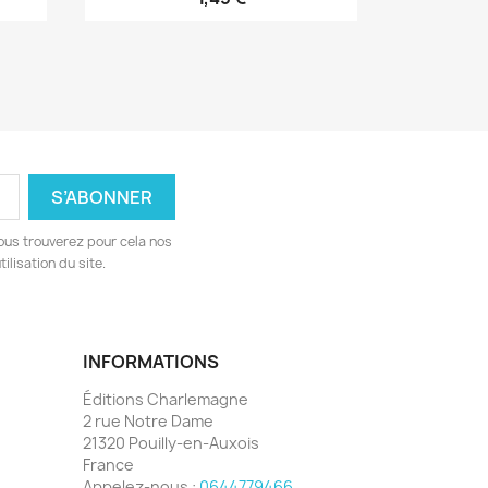
ous trouverez pour cela nos
ilisation du site.
INFORMATIONS
Éditions Charlemagne
2 rue Notre Dame
21320 Pouilly-en-Auxois
France
Appelez-nous :
0644779466