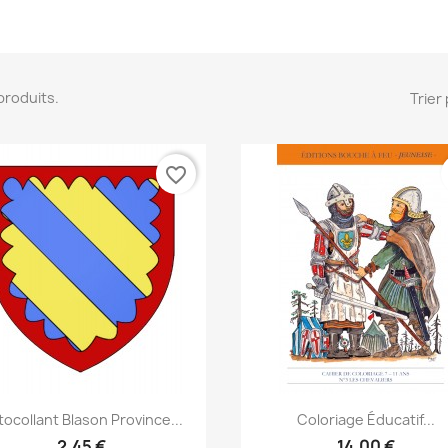
3 produits.
Trier 
favorite_border
Aperçu rapide
Aperçu rapide


tocollant Blason Province...
Coloriage Éducatif...
2,45 €
14,00 €