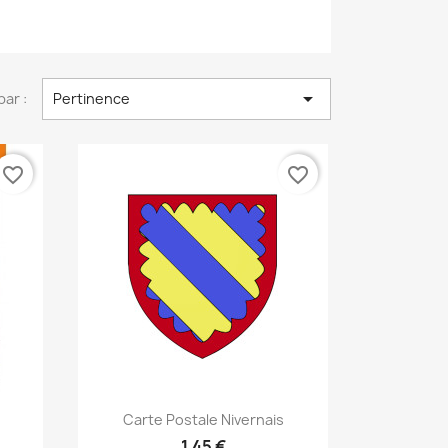

par :
Pertinence
favorite_border
favorite_border
Aperçu rapide

Carte Postale Nivernais
1,45 €